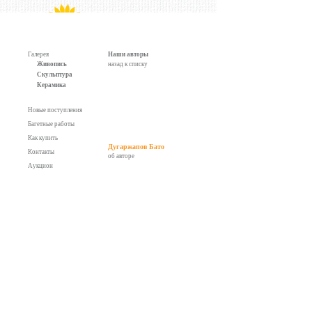
Галерея
Наши авторы
Живопись
назад к списку
Скульптура
Керамика
Новые поступления
Багетные работы
Как купить
Дугаржапов Бато
Контакты
об авторе
Аукцион