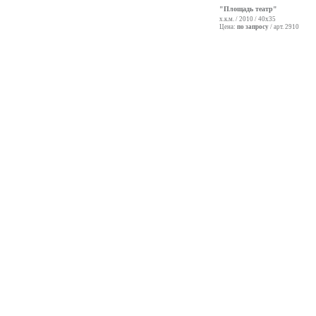
"Площадь театр"
х.к.м. / 2010 / 40х35
Цена:
по запросу
/ арт. 2910