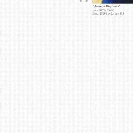
"Давид и Вирсавия"
х.м. / 2003 / 65х50
Цена:
25000 руб.
/ арт. 333