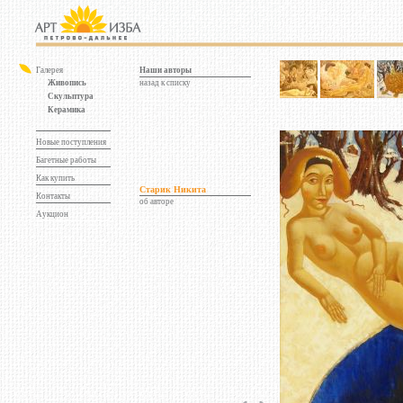
Галерея
Наши авторы
Живопись
назад к списку
Скульптура
Керамика
Новые поступления
Багетные работы
Как купить
Старик Никита
Контакты
об авторе
Аукцион