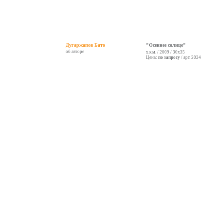
Дугаржапов Бато
"Осеннее солнце"
об авторе
х.к.м. / 2009 / 30х35
Цена:
по запросу
/ арт. 2024